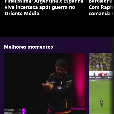
Finalíssima: Argentina x Espanha
Barcelona 
vive incerteza após guerra no
Com Raphi
Oriente Médio
comanda ú
Melhores momentos