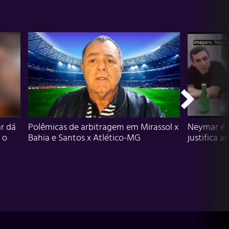
r dá
Polêmicas de arbitragem em Mirassol x
Neymar é 
 o
Bahia e Santos x Atlético-MG
justifica a