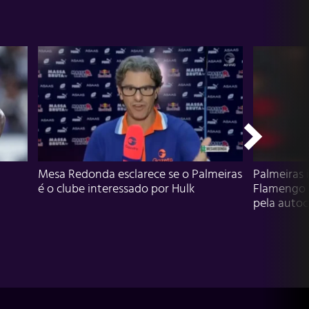
Mesa Redonda esclarece se o Palmeiras
Palmeiras 
é o clube interessado por Hulk
Flamengo 
pela autocr