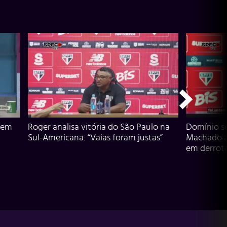
 em
Roger analisa vitória do São Paulo na
Domínio s
Sul-Americana: “Vaias foram justas”
Machado an
em derrota