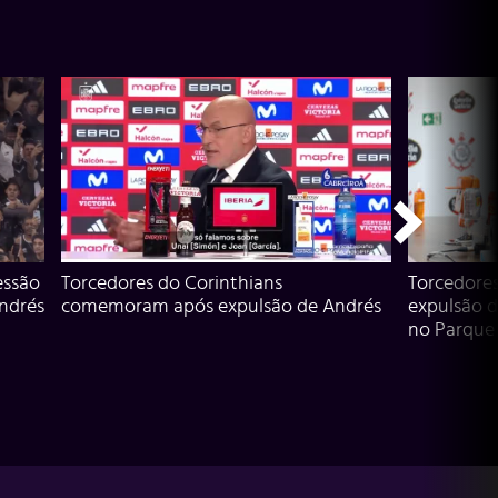
essão
Torcedores do Corinthians
Torcedore
Andrés
comemoram após expulsão de Andrés
expulsão d
no Parque