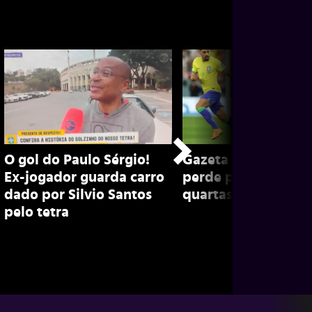
O gol do Paulo Sérgio!
Gazeta na Copa: Bra
Ex-jogador guarda carro
perde para europeu
dado por Silvio Santos
quartas em 2018 e 
pelo tetra