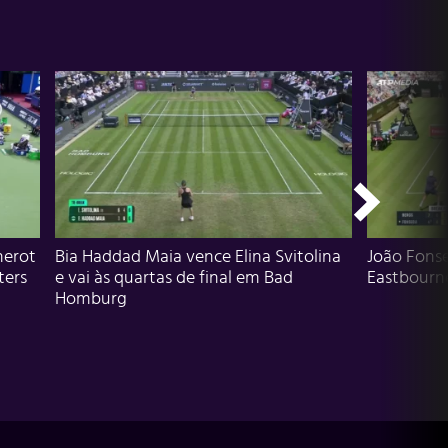
herot
Bia Haddad Maia vence Elina Svitolina
João Fons
ters
e vai às quartas de final em Bad
Eastbourn
Homburg