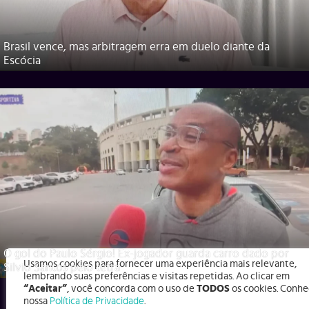
Brasil vence, mas arbitragem erra em duelo diante da
Escócia
O gol do Paulo Sérgio! Ex-jogador guarda carro dado por
Usamos cookies para fornecer uma experiência mais relevante,
Silvio Santos pelo tetra
lembrando suas preferências e visitas repetidas. Ao clicar em
“Aceitar”
, você concorda com o uso de
TODOS
os cookies. Conhe
nossa
Política de Privacidade
.