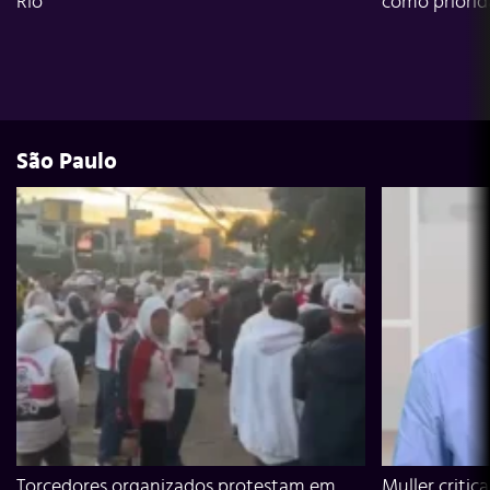
Rio
como priori
São Paulo
Torcedores organizados protestam em
Muller critic