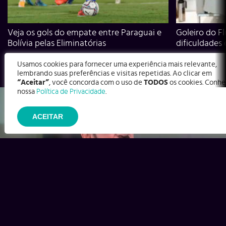
Veja os gols do empate entre Paraguai e
Goleiro do Fl
Bolívia pelas Eliminatórias
dificuldades
Usamos cookies para fornecer uma experiência mais relevante,
lembrando suas preferências e visitas repetidas. Ao clicar em
“Aceitar”
, você concorda com o uso de
TODOS
os cookies. Conhe
nossa
Política de Privacidade
.
ACEITAR
Ex-Corinthians, Zenon e Bernardo dizem o que time precisa
para virar contra o Inter