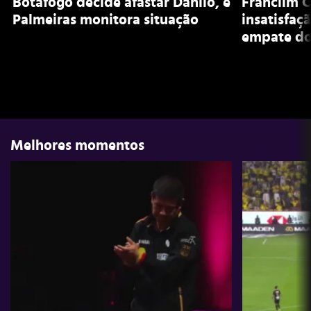
Botafogo decide afastar Danilo, e
Franclim C
Palmeiras monitora situação
insatisfaç
empate do
Melhores momentos