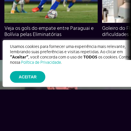
Veja os gols do empate entre Paraguai e
Goleiro do Fl
Bolívia pelas Eliminatórias
dificuldades
Usamos cookies para fornecer uma experiência mais relevante,
lembrando suas preferências e visitas repetidas. Ao clicar em
“Aceitar”
, você concorda com o uso de
TODOS
os cookies. Conhe
nossa
Política de Privacidade
.
ACEITAR
Ex-Corinthians, Zenon e Bernardo dizem o que time precisa