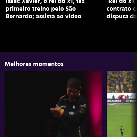
Isaac Xavier, o rei do x1, faz
‘Rei do x1’
primeiro treino pelo São
contrato 
Bernardo; assista ao vídeo
disputa da
Melhores momentos