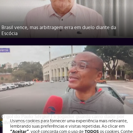
Brasil vence, mas arbitragem erra em duelo diante da
Escócia
O gol do Paulo Sérgio! Ex-jogador guarda carro dado por
Usamos cookies para fornecer uma experiência mais relevante,
Silvio Santos pelo tetra
lembrando suas preferências e visitas repetidas. Ao clicar em
“Aceitar”
, você concorda com o uso de
TODOS
os cookies. Conhe