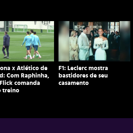
ona x Atlético de
F1: Leclerc mostra
d: Com Raphinha,
bastidores de seu
 Flick comanda
casamento
 treino