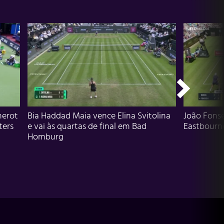
herot
Bia Haddad Maia vence Elina Svitolina
João Fons
ters
e vai às quartas de final em Bad
Eastbourn
Homburg