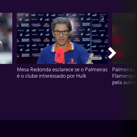
Mesa Redonda esclarece se o Palmeiras
Palmeiras 
é o clube interessado por Hulk
Flamengo 
pela autocr