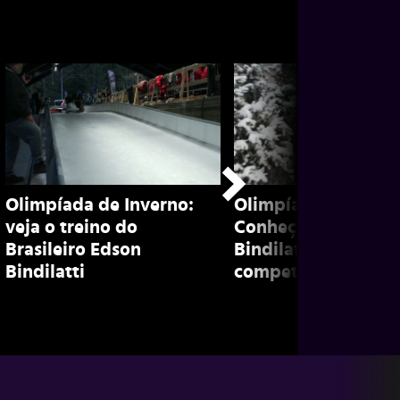
Olimpíada de Inverno:
Olimpíada de inver
veja o treino do
Conheça Edson
Brasileiro Edson
Bindilatti, brasileir
Bindilatti
competidor de bob