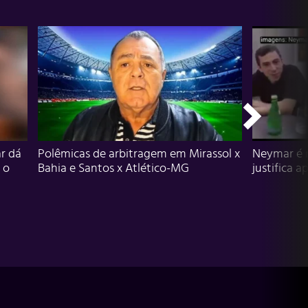
r dá
Polêmicas de arbitragem em Mirassol x
Neymar é 
 o
Bahia e Santos x Atlético-MG
justifica a