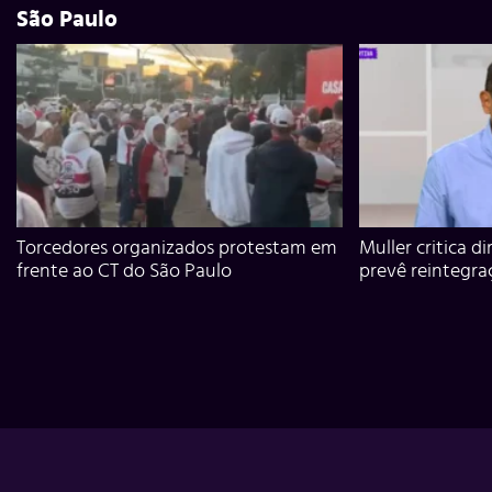
São Paulo
Torcedores organizados protestam em
Muller critica d
frente ao CT do São Paulo
prevê reintegra