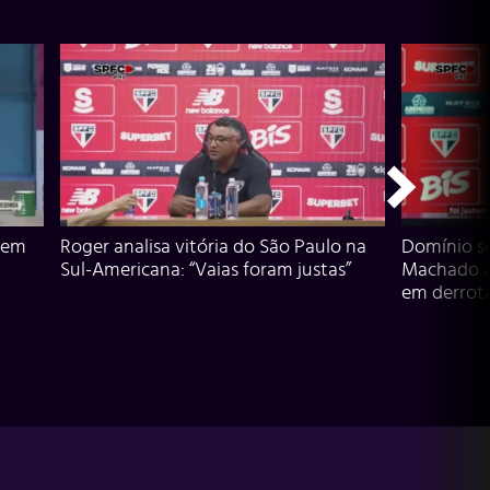
 em
Roger analisa vitória do São Paulo na
Domínio s
Sul-Americana: “Vaias foram justas”
Machado an
em derrota