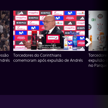
essão
Torcedores do Corinthians
Torcedore
Andrés
comemoram após expulsão de Andrés
expulsão d
no Parque