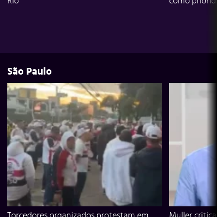
Rio
como priori
São Paulo
Torcedores organizados protestam em
Muller critic