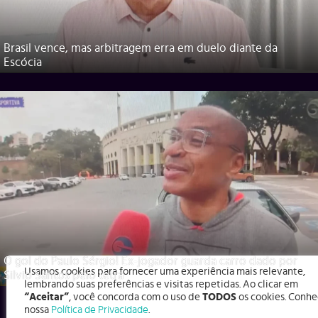
Brasil vence, mas arbitragem erra em duelo diante da
Escócia
O gol do Paulo Sérgio! Ex-jogador guarda carro dado por
Usamos cookies para fornecer uma experiência mais relevante,
Silvio Santos pelo tetra
lembrando suas preferências e visitas repetidas. Ao clicar em
“Aceitar”
, você concorda com o uso de
TODOS
os cookies. Conhe
nossa
Política de Privacidade
.