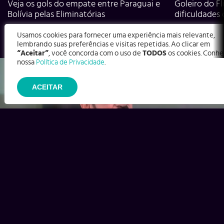
Veja os gols do empate entre Paraguai e
Goleiro do Fl
Bolívia pelas Eliminatórias
dificuldades
Usamos cookies para fornecer uma experiência mais relevante,
lembrando suas preferências e visitas repetidas. Ao clicar em
“Aceitar”
, você concorda com o uso de
TODOS
os cookies. Conhe
nossa
Política de Privacidade
.
ACEITAR
Ex-Corinthians, Zenon e Bernardo dizem o que time precisa
para virar contra o Inter