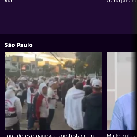
Rio
como priori
São Paulo
Torcedores organizados protestam em
Muller critic