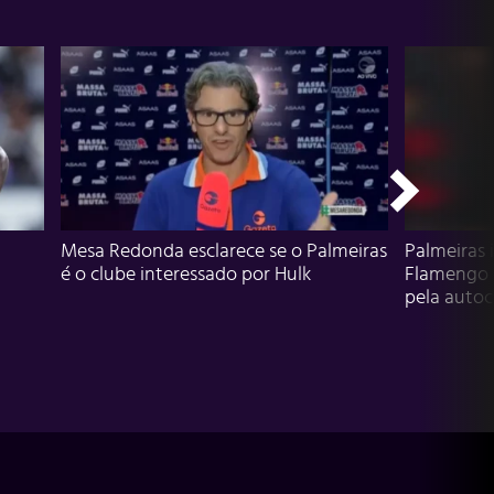
Mesa Redonda esclarece se o Palmeiras
Palmeiras 
é o clube interessado por Hulk
Flamengo 
pela autocr