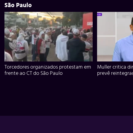
São Paulo
Torcedores organizados protestam em
Muller critica d
frente ao CT do São Paulo
prevê reintegra