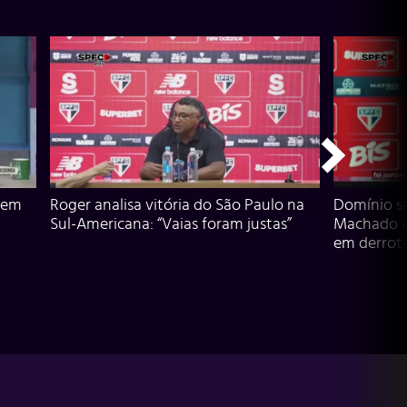
 em
Roger analisa vitória do São Paulo na
Domínio s
Sul-Americana: “Vaias foram justas”
Machado an
em derrota