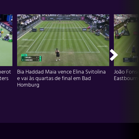
herot
Bia Haddad Maia vence Elina Svitolina
João Fons
ters
e vai às quartas de final em Bad
Eastbourn
Homburg