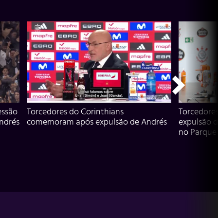
essão
Torcedores do Corinthians
Torcedore
Andrés
comemoram após expulsão de Andrés
expulsão d
no Parque