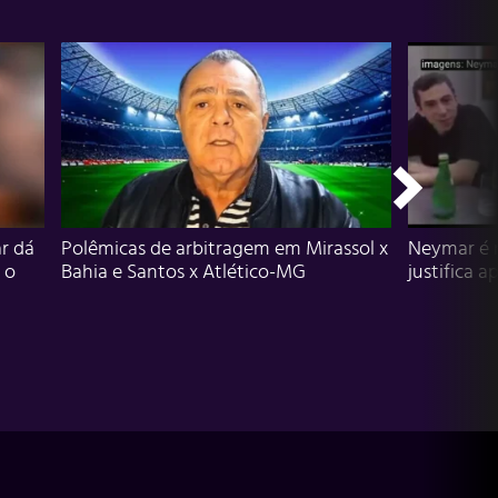
r dá
Polêmicas de arbitragem em Mirassol x
Neymar é 
 o
Bahia e Santos x Atlético-MG
justifica a