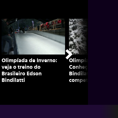
Olimpíada de Inverno:
Olimpíada de inver
veja o treino do
Conheça Edson
Brasileiro Edson
Bindilatti, brasileir
Bindilatti
competidor de bob