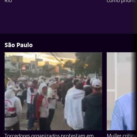
Rio
como priori
São Paulo
Torcedores organizados protestam em
Muller critic