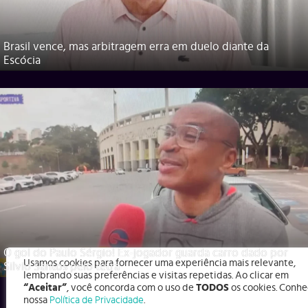
Brasil vence, mas arbitragem erra em duelo diante da
Escócia
O gol do Paulo Sérgio! Ex-jogador guarda carro dado por
Usamos cookies para fornecer uma experiência mais relevante,
Silvio Santos pelo tetra
lembrando suas preferências e visitas repetidas. Ao clicar em
“Aceitar”
, você concorda com o uso de
TODOS
os cookies. Conhe
nossa
Política de Privacidade
.