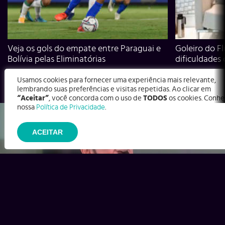
Veja os gols do empate entre Paraguai e
Goleiro do Fl
Bolívia pelas Eliminatórias
dificuldades
Usamos cookies para fornecer uma experiência mais relevante,
lembrando suas preferências e visitas repetidas. Ao clicar em
“Aceitar”
, você concorda com o uso de
TODOS
os cookies. Conhe
nossa
Política de Privacidade
.
ACEITAR
Ex-Corinthians, Zenon e Bernardo dizem o que time precisa