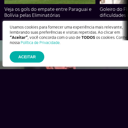
Veja os gols do empate entre Paraguai e
Goleiro do Fl
Bolívia pelas Eliminatórias
dificuldades
Usamos cookies para fornecer uma experiência mais relevante,
lembrando suas preferências e visitas repetidas. Ao clicar em
“Aceitar”
, você concorda com o uso de
TODOS
os cookies. Conhe
nossa
Política de Privacidade
.
ACEITAR
Ex-Corinthians, Zenon e Bernardo dizem o que time precisa
para virar contra o Inter