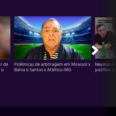
r dá
Polêmicas de arbitragem em Mirassol x
Neymar é 
 o
Bahia e Santos x Atlético-MG
justifica a