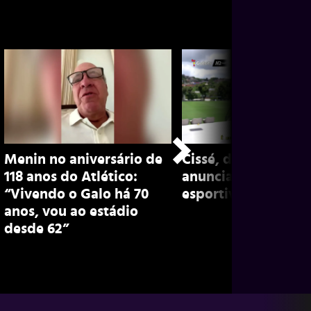
Menin no aniversário de
Cissé, do Atlético-
118 anos do Atlético:
anunciado por agên
“Vivendo o Galo há 70
esportiva; confira
anos, vou ao estádio
desde 62”