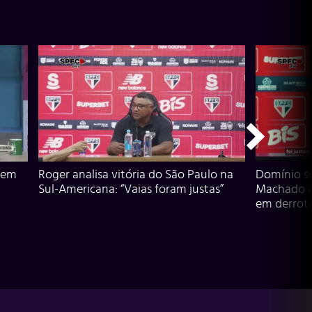
 em
Roger analisa vitória do São Paulo na
Domínio s
Sul-Americana: “Vaias foram justas”
Machado an
em derrota