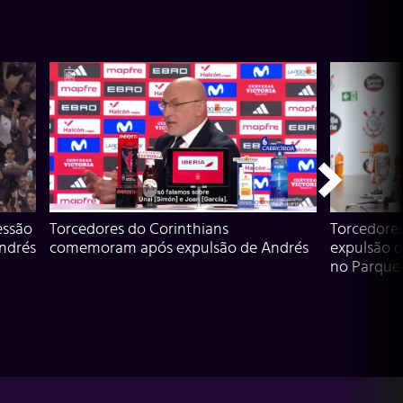
essão
Torcedores do Corinthians
Torcedore
Andrés
comemoram após expulsão de Andrés
expulsão d
no Parque