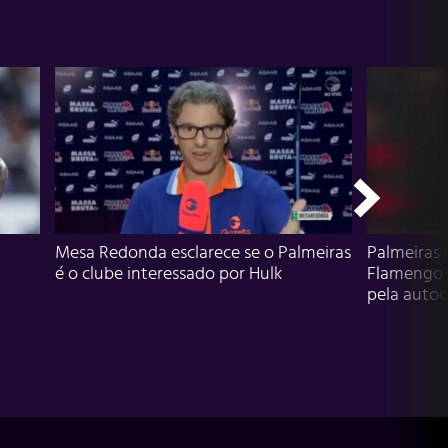
Mesa Redonda esclarece se o Palmeiras
Palmeiras 
é o clube interessado por Hulk
Flamengo 
pela autocr