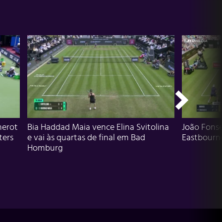
herot
Bia Haddad Maia vence Elina Svitolina
João Fons
ters
e vai às quartas de final em Bad
Eastbourn
Homburg