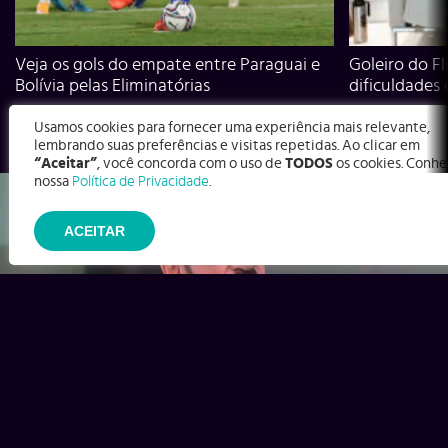
Veja os gols do empate entre Paraguai e
Goleiro do Fl
Bolívia pelas Eliminatórias
dificuldades
Usamos cookies para fornecer uma experiência mais relevante,
lembrando suas preferências e visitas repetidas. Ao clicar em
“Aceitar”
, você concorda com o uso de
TODOS
os cookies. Conhe
nossa
Política de Privacidade
.
ACEITAR
Ex-Corinthians, Zenon e Bernardo dizem o que time precisa
para virar contra o Inter