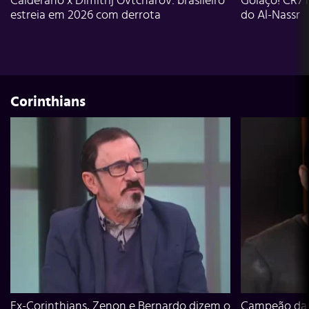
Calderano x Dimitrij Ovtcharov: brasileiro
Golaço! CR7 
estreia em 2026 com derrota
do Al-Nassr
Corinthians
Ex-Corinthians, Zenon e Bernardo dizem o
Campeão da L