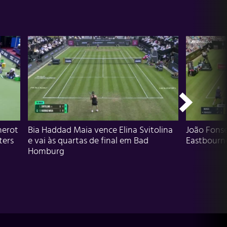
herot
Bia Haddad Maia vence Elina Svitolina
João Fons
ters
e vai às quartas de final em Bad
Eastbourn
Homburg