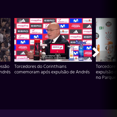
essão
Torcedores do Corinthians
Torcedore
Andrés
comemoram após expulsão de Andrés
expulsão d
no Parque