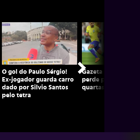
O gol do Paulo Sérgio!
Gazeta na Copa: Bra
Ex-jogador guarda carro
perde para europeu
dado por Silvio Santos
quartas em 2018 e 
pelo tetra