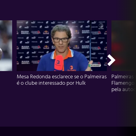
Mesa Redonda esclarece se o Palmeiras
Palmeiras 
é o clube interessado por Hulk
Flamengo 
pela autocr