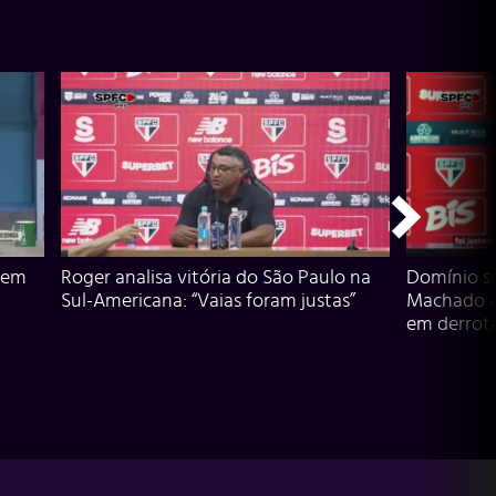
 em
Roger analisa vitória do São Paulo na
Domínio s
Sul-Americana: “Vaias foram justas”
Machado an
em derrota