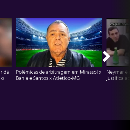
r dá
Polêmicas de arbitragem em Mirassol x
Neymar é 
 o
Bahia e Santos x Atlético-MG
justifica a