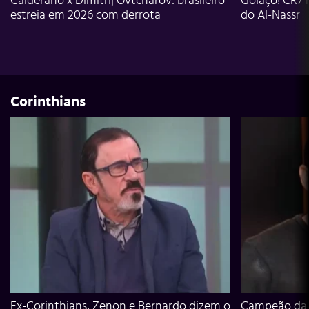
Calderano x Dimitrij Ovtcharov: brasileiro
Golaço! CR7 
estreia em 2026 com derrota
do Al-Nassr
Corinthians
Ex-Corinthians, Zenon e Bernardo dizem o
Campeão da L