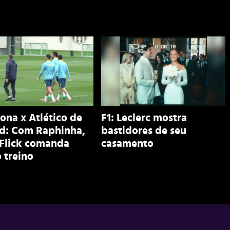
ona x Atlético de
F1: Leclerc mostra
d: Com Raphinha,
bastidores de seu
 Flick comanda
casamento
 treino