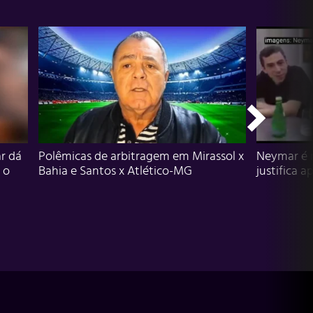
r dá
Polêmicas de arbitragem em Mirassol x
Neymar é 
 o
Bahia e Santos x Atlético-MG
justifica a