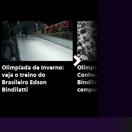
Olimpíada de Inverno:
Olimpíada de inver
veja o treino do
Conheça Edson
Brasileiro Edson
Bindilatti, brasileir
Bindilatti
competidor de bob