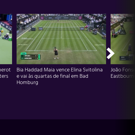
herot
Bia Haddad Maia vence Elina Svitolina
João Fons
ters
e vai às quartas de final em Bad
Eastbourn
Homburg