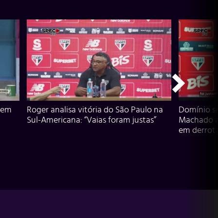
 em
Roger analisa vitória do São Paulo na
Domínio s
Sul-Americana: “Vaias foram justas”
Machado an
em derrota