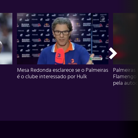
Mesa Redonda esclarece se o Palmeiras
Palmeiras 
é o clube interessado por Hulk
Flamengo 
pela autocr