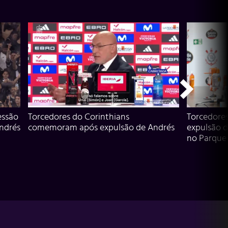
essão
Torcedores do Corinthians
Torcedore
Andrés
comemoram após expulsão de Andrés
expulsão d
no Parque