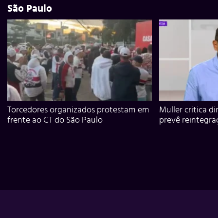
São Paulo
Torcedores organizados protestam em
Muller critica d
frente ao CT do São Paulo
prevê reintegra