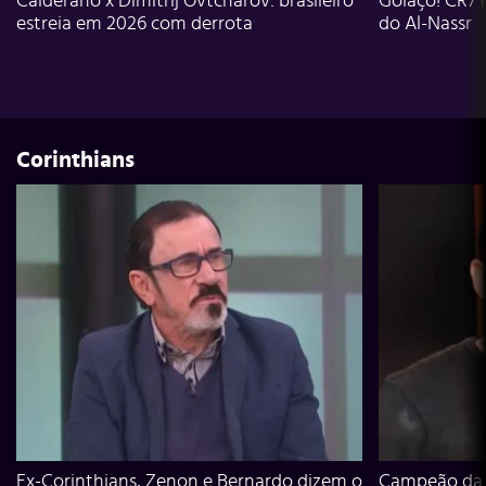
Calderano x Dimitrij Ovtcharov: brasileiro
Golaço! CR7 
estreia em 2026 com derrota
do Al-Nassr
Corinthians
Ex-Corinthians, Zenon e Bernardo dizem o
Campeão da L