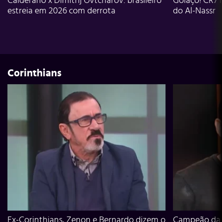
Calderano x Dimitrij Ovtcharov: brasileiro
Golaço! CR7 
estreia em 2026 com derrota
do Al-Nassr
Corinthians
Ex-Corinthians, Zenon e Bernardo dizem o
Campeão da L