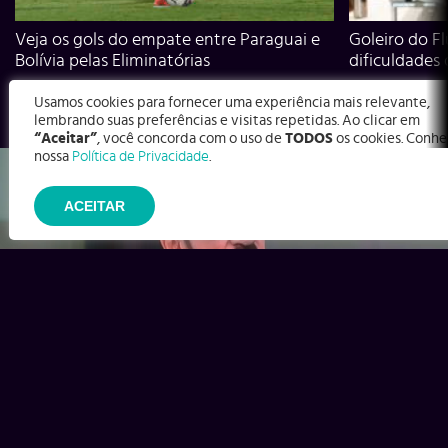
Veja os gols do empate entre Paraguai e
Goleiro do Fl
Bolívia pelas Eliminatórias
dificuldades
Usamos cookies para fornecer uma experiência mais relevante,
lembrando suas preferências e visitas repetidas. Ao clicar em
“Aceitar”
, você concorda com o uso de
TODOS
os cookies. Conhe
nossa
Política de Privacidade
.
ACEITAR
Ex-Corinthians, Zenon e Bernardo dizem o que time precisa
para virar contra o Inter