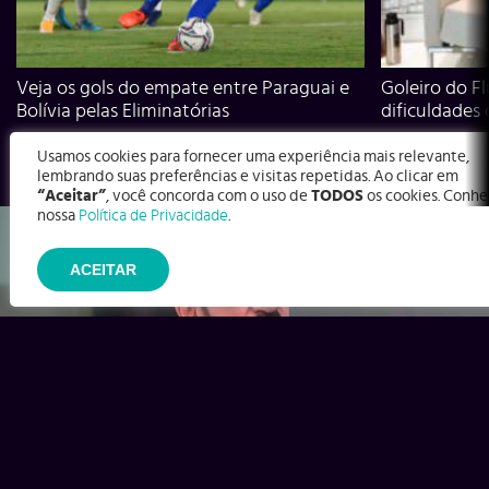
Veja os gols do empate entre Paraguai e
Goleiro do Fl
Bolívia pelas Eliminatórias
dificuldades
Usamos cookies para fornecer uma experiência mais relevante,
lembrando suas preferências e visitas repetidas. Ao clicar em
“Aceitar”
, você concorda com o uso de
TODOS
os cookies. Conhe
nossa
Política de Privacidade
.
ACEITAR
Ex-Corinthians, Zenon e Bernardo dizem o que time precisa