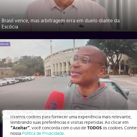
Brasil vence, mas arbitragem erra em duelo diante da
Escócia
O gol do Paulo Sérgio! Ex-jogador guarda carro dado por
Usamos cookies para fornecer uma experiência mais relevante,
Silvio Santos pelo tetra
lembrando suas preferências e visitas repetidas. Ao clicar em
“Aceitar”
, você concorda com o uso de
TODOS
os cookies. Conhe
nossa
Política de Privacidade
.