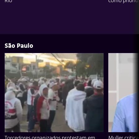
Rio
como priori
São Paulo
Torcedores organizados protestam em
Muller critic