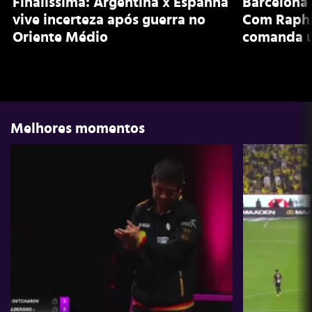
Finalíssima: Argentina x Espanha
Barcelona 
vive incerteza após guerra no
Com Raphi
Oriente Médio
comanda ú
Melhores momentos