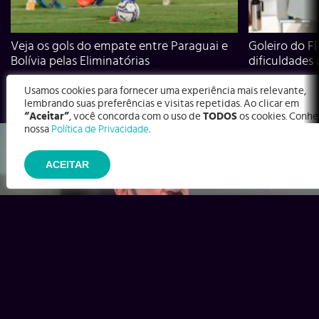
Veja os gols do empate entre Paraguai e
Goleiro do Fl
Bolívia pelas Eliminatórias
dificuldades
Usamos cookies para fornecer uma experiência mais relevante,
lembrando suas preferências e visitas repetidas. Ao clicar em
“Aceitar”
, você concorda com o uso de
TODOS
os cookies. Conhe
nossa
Política de Privacidade
.
ACEITAR
Ex-Corinthians, Zenon e Bernardo dizem o que time precisa
para virar contra o Inter