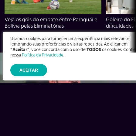
Veja os gols do empate entre Paraguai e
Goleiro do Fl
Bolívia pelas Eliminatórias
dificuldades
Usamos cookies para fornecer uma experiência mais relevante,
lembrando suas preferências e visitas repetidas. Ao clicar em
“Aceitar”
, você concorda com o uso de
TODOS
os cookies. Conhe
nossa
Política de Privacidade
.
ACEITAR
Ex-Corinthians, Zenon e Bernardo dizem o que time precisa
para virar contra o Inter