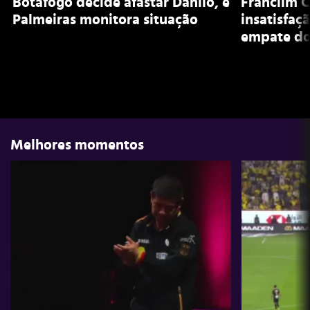
Botafogo decide afastar Danilo, e
Franclim C
Palmeiras monitora situação
insatisfaç
empate do
Melhores momentos