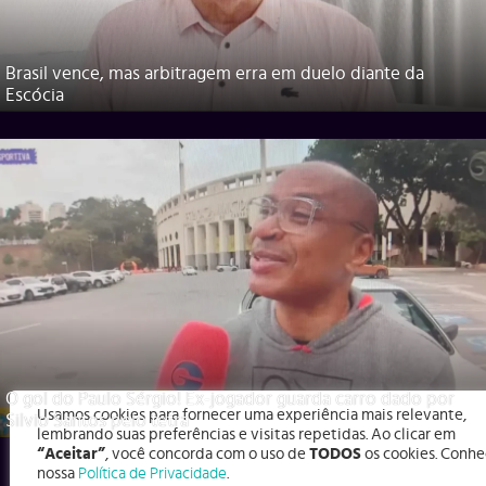
Brasil vence, mas arbitragem erra em duelo diante da
Escócia
O gol do Paulo Sérgio! Ex-jogador guarda carro dado por
Usamos cookies para fornecer uma experiência mais relevante,
Silvio Santos pelo tetra
lembrando suas preferências e visitas repetidas. Ao clicar em
“Aceitar”
, você concorda com o uso de
TODOS
os cookies. Conhe
nossa
Política de Privacidade
.