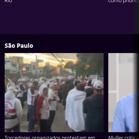
Rio
como priori
São Paulo
Torcedores organizados protestam em
Muller critic