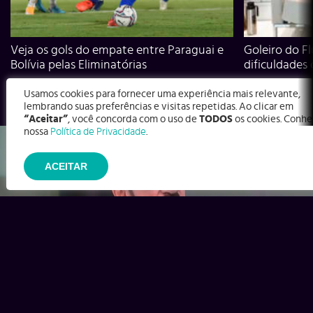
Veja os gols do empate entre Paraguai e
Goleiro do Fl
Bolívia pelas Eliminatórias
dificuldades
Usamos cookies para fornecer uma experiência mais relevante,
lembrando suas preferências e visitas repetidas. Ao clicar em
“Aceitar”
, você concorda com o uso de
TODOS
os cookies. Conhe
nossa
Política de Privacidade
.
ACEITAR
Ex-Corinthians, Zenon e Bernardo dizem o que time precisa
para virar contra o Inter