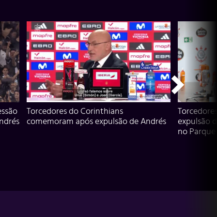
essão
Torcedores do Corinthians
Torcedore
Andrés
comemoram após expulsão de Andrés
expulsão d
no Parque