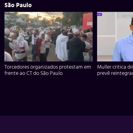
São Paulo
Torcedores organizados protestam em
Muller critica d
frente ao CT do São Paulo
prevê reintegra