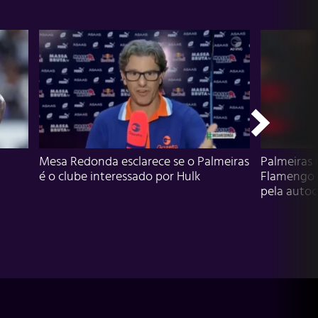
Mesa Redonda esclarece se o Palmeiras
Palmeiras 
é o clube interessado por Hulk
Flamengo 
pela autocr