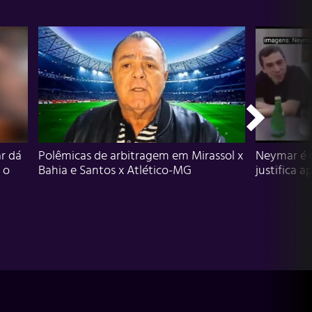
r dá
Polêmicas de arbitragem em Mirassol x
Neymar é 
 o
Bahia e Santos x Atlético-MG
justifica a