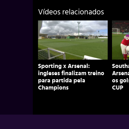
Vídeos relacionados
Sporting x Arsenal:
South
ingleses finalizam treino
Arsena
para partida pela
os gol
Champions
CUP