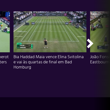
herot
Bia Haddad Maia vence Elina Svitolina
João Fons
ters
e vai às quartas de final em Bad
Eastbourn
Homburg