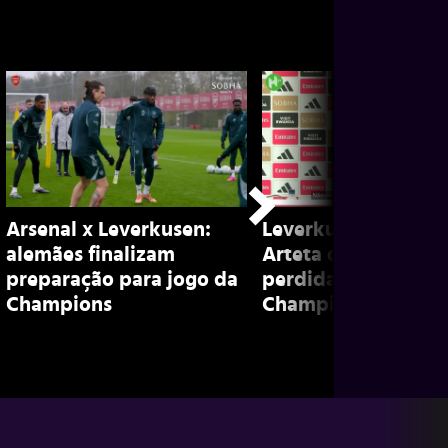
Arsenal x Leverkusen:
Leverkusen 1 x 1 Ars
alemães finalizam
Arteta destaca cha
preparação para jogo da
perdidas no empate
Champions
Champions