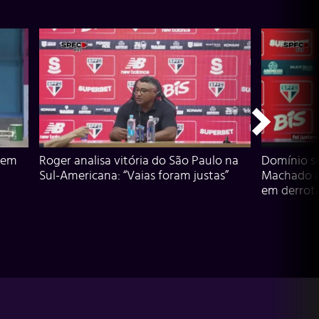
 em
Roger analisa vitória do São Paulo na
Domínio s
Sul-Americana: “Vaias foram justas”
Machado an
em derrota