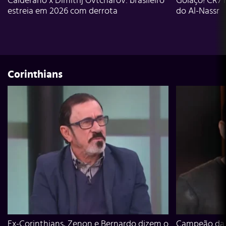
Calderano x Dimitrij Ovtcharov: brasileiro
Golaço! CR7 
estreia em 2026 com derrota
do Al-Nassr
Corinthians
Ex-Corinthians, Zenon e Bernardo dizem o
Campeão da L