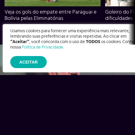
Veja os gols do empate entre Paraguai e
Goleiro do Fl
Bolívia pelas Eliminatórias
dificuldades
Usamos cookies para fornecer uma experiência mais relevante,
lembrando suas preferências e visitas repetidas. Ao clicar em
“Aceitar”
, você concorda com o uso de
TODOS
os cookies. Conhe
nossa
Política de Privacidade
.
ACEITAR
Ex-Corinthians, Zenon e Bernardo dizem o que time precisa
para virar contra o Inter