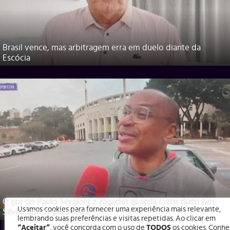
Brasil vence, mas arbitragem erra em duelo diante da
Escócia
O gol do Paulo Sérgio! Ex-jogador guarda carro dado por
Usamos cookies para fornecer uma experiência mais relevante,
Silvio Santos pelo tetra
lembrando suas preferências e visitas repetidas. Ao clicar em
“Aceitar”
, você concorda com o uso de
TODOS
os cookies. Conhe