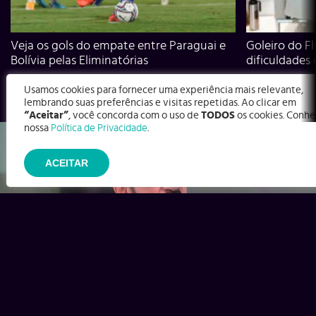
Veja os gols do empate entre Paraguai e
Goleiro do Fl
Bolívia pelas Eliminatórias
dificuldades
Usamos cookies para fornecer uma experiência mais relevante,
lembrando suas preferências e visitas repetidas. Ao clicar em
“Aceitar”
, você concorda com o uso de
TODOS
os cookies. Conhe
nossa
Política de Privacidade
.
ACEITAR
Ex-Corinthians, Zenon e Bernardo dizem o que time precisa
para virar contra o Inter