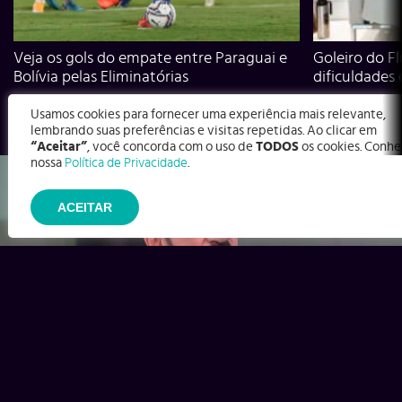
Veja os gols do empate entre Paraguai e
Goleiro do Fl
Bolívia pelas Eliminatórias
dificuldades
Usamos cookies para fornecer uma experiência mais relevante,
lembrando suas preferências e visitas repetidas. Ao clicar em
“Aceitar”
, você concorda com o uso de
TODOS
os cookies. Conhe
nossa
Política de Privacidade
.
ACEITAR
Ex-Corinthians, Zenon e Bernardo dizem o que time precisa
para virar contra o Inter