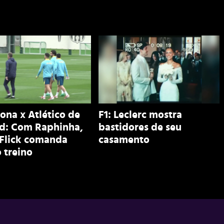
ona x Atlético de
F1: Leclerc mostra
d: Com Raphinha,
bastidores de seu
 Flick comanda
casamento
 treino