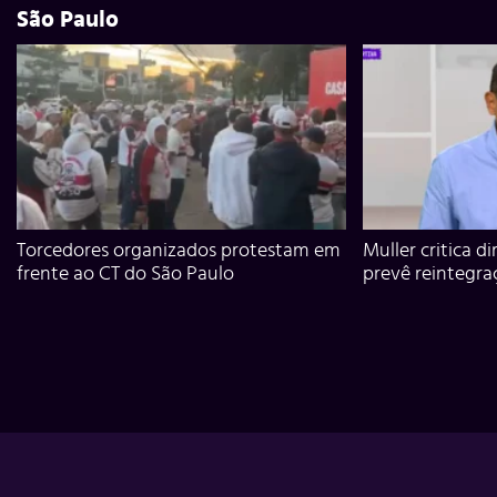
São Paulo
Torcedores organizados protestam em
Muller critica d
frente ao CT do São Paulo
prevê reintegra