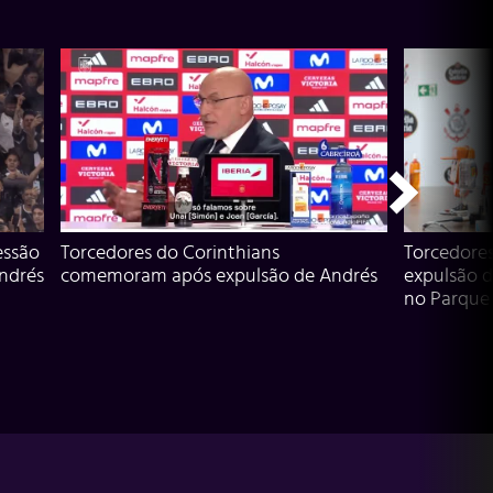
essão
Torcedores do Corinthians
Torcedore
Andrés
comemoram após expulsão de Andrés
expulsão d
no Parque