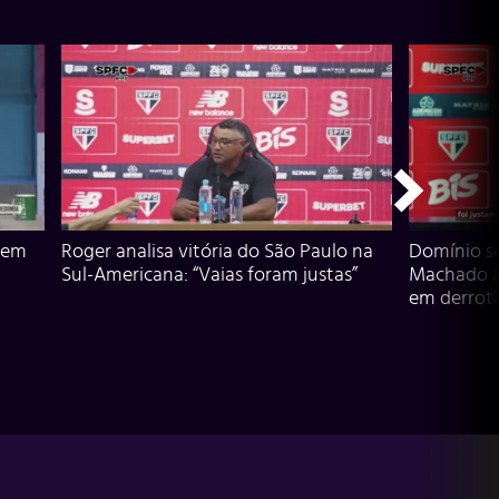
 em
Roger analisa vitória do São Paulo na
Domínio s
Sul-Americana: “Vaias foram justas”
Machado an
em derrota