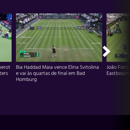
herot
Bia Haddad Maia vence Elina Svitolina
João Fons
ters
e vai às quartas de final em Bad
Eastbourn
Homburg