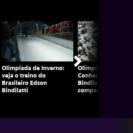
Olimpíada de Inverno:
Olimpíada de inver
veja o treino do
Conheça Edson
Brasileiro Edson
Bindilatti, brasileir
Bindilatti
competidor de bob