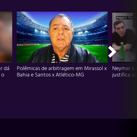
r dá
Polêmicas de arbitragem em Mirassol x
Neymar é 
 o
Bahia e Santos x Atlético-MG
justifica a