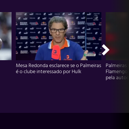
Mesa Redonda esclarece se o Palmeiras
Palmeiras 
é o clube interessado por Hulk
Flamengo 
pela autocr