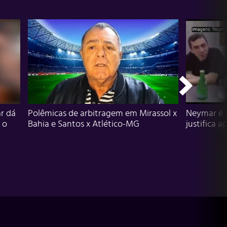
r dá
Polêmicas de arbitragem em Mirassol x
Neymar é 
 o
Bahia e Santos x Atlético-MG
justifica a