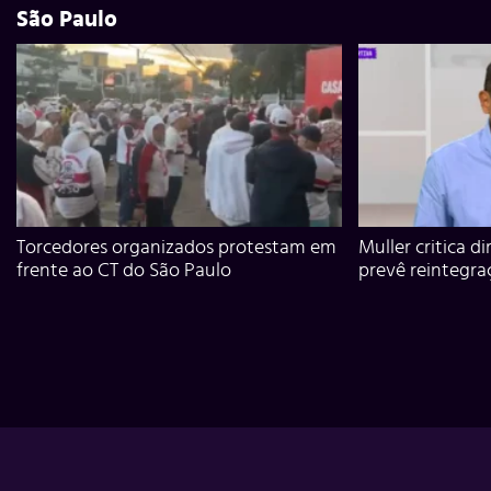
São Paulo
Torcedores organizados protestam em
Muller critica d
frente ao CT do São Paulo
prevê reintegra