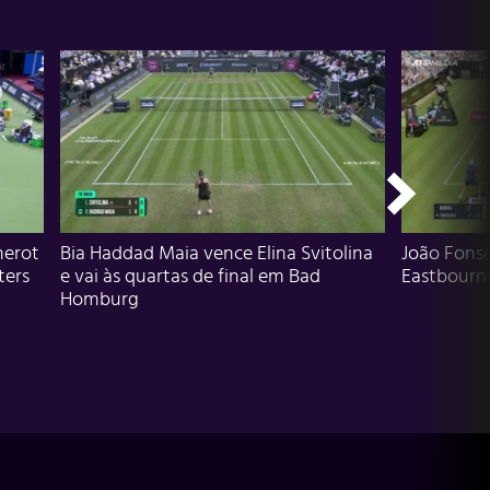
herot
Bia Haddad Maia vence Elina Svitolina
João Fons
ters
e vai às quartas de final em Bad
Eastbourn
Homburg