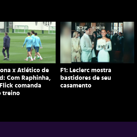
ona x Atlético de
F1: Leclerc mostra
d: Com Raphinha,
bastidores de seu
 Flick comanda
casamento
 treino