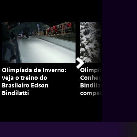
Olimpíada de Inverno:
Olimpíada de inver
veja o treino do
Conheça Edson
Brasileiro Edson
Bindilatti, brasileir
Bindilatti
competidor de bob