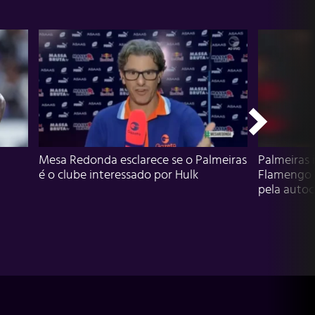
Mesa Redonda esclarece se o Palmeiras
Palmeiras 
é o clube interessado por Hulk
Flamengo 
pela autocr