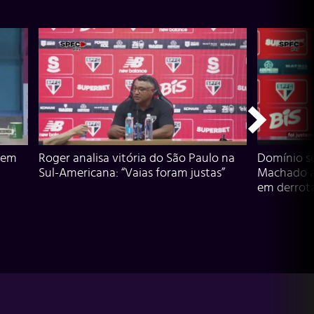
 em
Roger analisa vitória do São Paulo na
Domínio s
Sul-Americana: “Vaias foram justas”
Machado an
em derrota