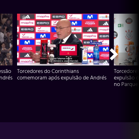
essão
Torcedores do Corinthians
Torcedore
Andrés
comemoram após expulsão de Andrés
expulsão d
no Parque