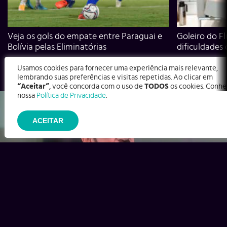
Veja os gols do empate entre Paraguai e
Goleiro do Fl
Bolívia pelas Eliminatórias
dificuldades
Usamos cookies para fornecer uma experiência mais relevante,
lembrando suas preferências e visitas repetidas. Ao clicar em
“Aceitar”
, você concorda com o uso de
TODOS
os cookies. Conhe
nossa
Política de Privacidade
.
ACEITAR
Ex-Corinthians, Zenon e Bernardo dizem o que time precisa
para virar contra o Inter