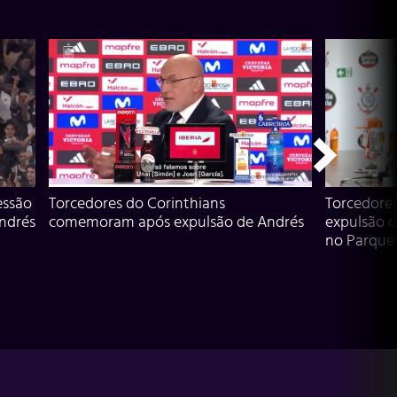
essão
Torcedores do Corinthians
Torcedore
Andrés
comemoram após expulsão de Andrés
expulsão d
no Parque