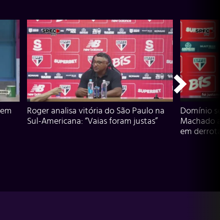
 em
Roger analisa vitória do São Paulo na
Domínio s
Sul-Americana: “Vaias foram justas”
Machado an
em derrota