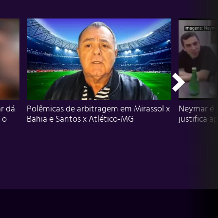
r dá
Polêmicas de arbitragem em Mirassol x
Neymar é 
 o
Bahia e Santos x Atlético-MG
justifica a