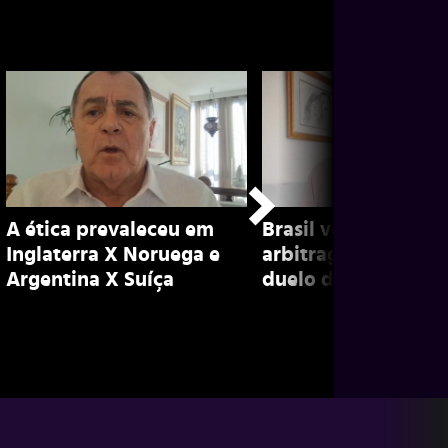
A ética prevaleceu em
Brasil vence, mas
Inglaterra X Noruega e
arbitragem erra em
Argentina X Suíça
duelo diante da Esc