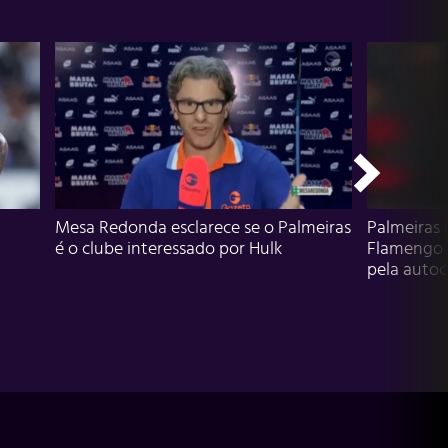
Mesa Redonda esclarece se o Palmeiras
Palmeiras 
é o clube interessado por Hulk
Flamengo 
pela autocr