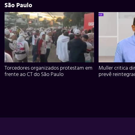
São Paulo
Torcedores organizados protestam em
Muller critica d
frente ao CT do São Paulo
prevê reintegra