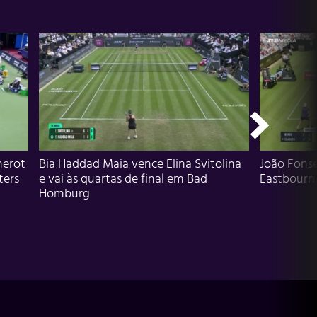
herot
Bia Haddad Maia vence Elina Svitolina
João Fons
ters
e vai às quartas de final em Bad
Eastbourn
Homburg