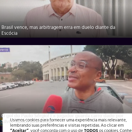
Brasil vence, mas arbitragem erra em duelo diante da
Escócia
O gol do Paulo Sérgio! Ex-jogador guarda carro dado por
Usamos cookies para fornecer uma experiência mais relevante,
Silvio Santos pelo tetra
lembrando suas preferências e visitas repetidas. Ao clicar em
“Aceitar”
, você concorda com o uso de
TODOS
os cookies. Conhe