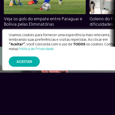
Veja os gols do empate entre Paraguai e
Goleiro do Fl
Bolívia pelas Eliminatórias
dificuldades
Usamos cookies para fornecer uma experiência mais relevante,
lembrando suas preferências e visitas repetidas. Ao clicar em
“Aceitar”
, você concorda com o uso de
TODOS
os cookies. Conhe
nossa
Política de Privacidade
.
ACEITAR
Ex-Corinthians, Zenon e Bernardo dizem o que time precisa
para virar contra o Inter