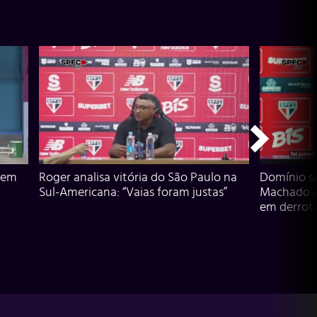
 em
Roger analisa vitória do São Paulo na
Domínio s
Sul-Americana: “Vaias foram justas”
Machado an
em derrota