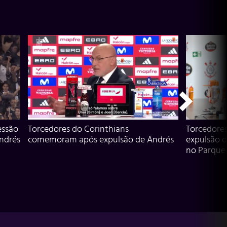
essão
Torcedores do Corinthians
Torcedore
Andrés
comemoram após expulsão de Andrés
expulsão d
no Parque