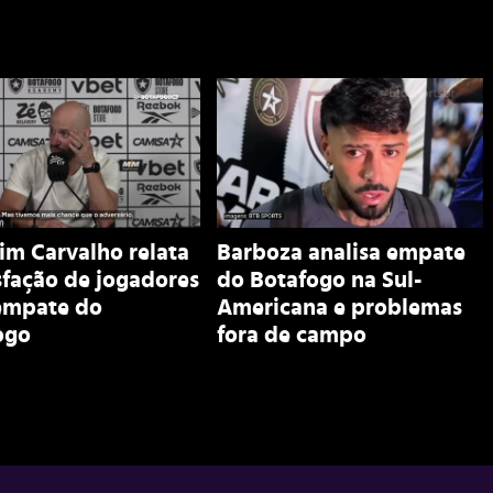
im Carvalho relata
Barboza analisa empate
sfação de jogadores
do Botafogo na Sul-
empate do
Americana e problemas
ogo
fora de campo