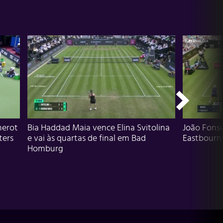
herot
Bia Haddad Maia vence Elina Svitolina
João Fons
ters
e vai às quartas de final em Bad
Eastbourn
Homburg