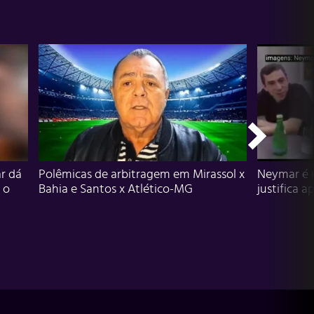
r dá
Polêmicas de arbitragem em Mirassol x
Neymar é 
 o
Bahia e Santos x Atlético-MG
justifica a