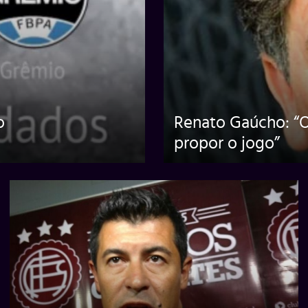
o
Renato Gaúcho: “O
propor o jogo”