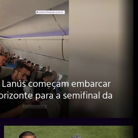
o Lanús começam embarcar
rizonte para a semifinal da
a