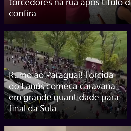
torcedores na rua após título 
confira
Rumo ao Paraguai! Torcida
do Lanús começa caravana
em grande quantidade para
final da Sula