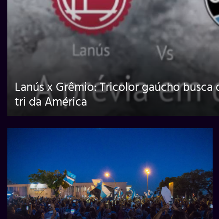
Lanús x Grêmio: Tricolor gaúcho busca 
tri da América