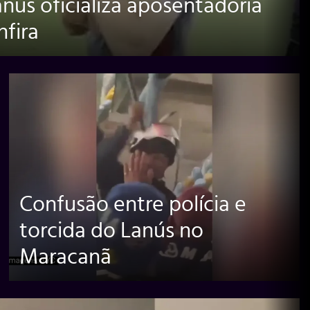
nús oficializa aposentadoria
nfira
Confusão entre polícia e
torcida do Lanús no
Maracanã