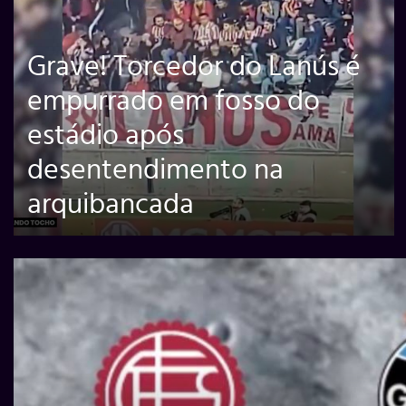
Grave! Torcedor do Lanús é
empurrado em fosso do
estádio após
desentendimento na
arquibancada