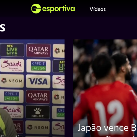
Vídeos
S
Japão vence B