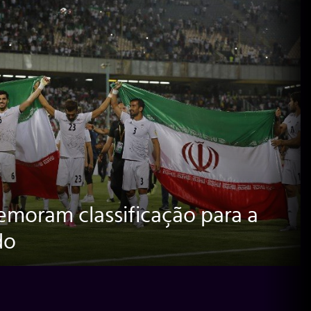
emoram classificação para a
do