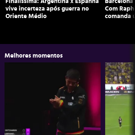
Finalíssima: Argentina x Espanha
Barcelona 
vive incerteza após guerra no
Com Raphi
Oriente Médio
comanda ú
Melhores momentos