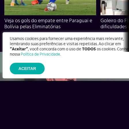
Veja os gols do empate entre Paraguai e
Goleiro do Fl
Bolívia pelas Eliminatórias
dificuldades
Usamos cookies para fornecer uma experiência mais relevante,
lembrando suas preferências e visitas repetidas. Ao clicar em
“Aceitar”
, você concorda com o uso de
TODOS
os cookies. Conhe
nossa
Política de Privacidade
.
ACEITAR
Ex-Corinthians, Zenon e Bernardo dizem o que time precisa
para virar contra o Inter