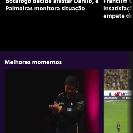
Botafogo decide afastar Danilo, e
Franclim C
Palmeiras monitora situação
insatisfaç
empate do
Melhores momentos