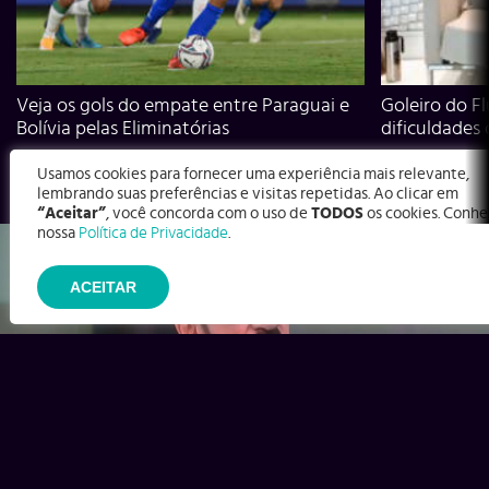
Veja os gols do empate entre Paraguai e
Goleiro do Fl
Bolívia pelas Eliminatórias
dificuldades
Usamos cookies para fornecer uma experiência mais relevante,
lembrando suas preferências e visitas repetidas. Ao clicar em
“Aceitar”
, você concorda com o uso de
TODOS
os cookies. Conhe
nossa
Política de Privacidade
.
ACEITAR
Ex-Corinthians, Zenon e Bernardo dizem o que time precisa