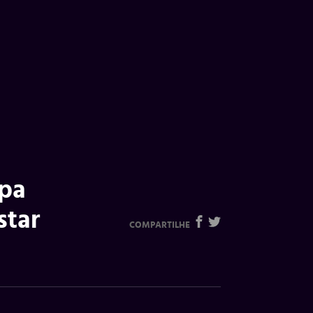
opa
star
COMPARTILHE