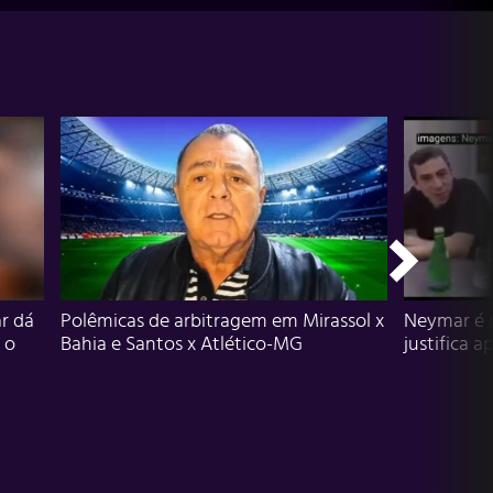
r dá
Polêmicas de arbitragem em Mirassol x
Neymar é 
 o
Bahia e Santos x Atlético-MG
justifica a