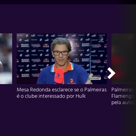
Mesa Redonda esclarece se o Palmeiras
Palmeiras 
é o clube interessado por Hulk
Flamengo 
pela autocr