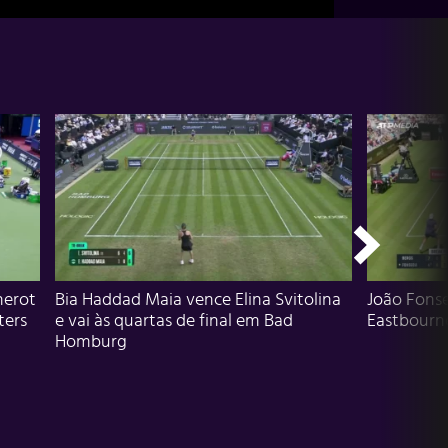
herot
Bia Haddad Maia vence Elina Svitolina
João Fons
ters
e vai às quartas de final em Bad
Eastbourn
Homburg