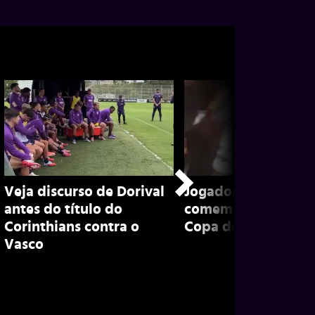
Veja discurso de Dorival
Jogadores do Corin
antes do título do
comemoram título 
Corinthians contra o
Copa do Brasil; con
Vasco