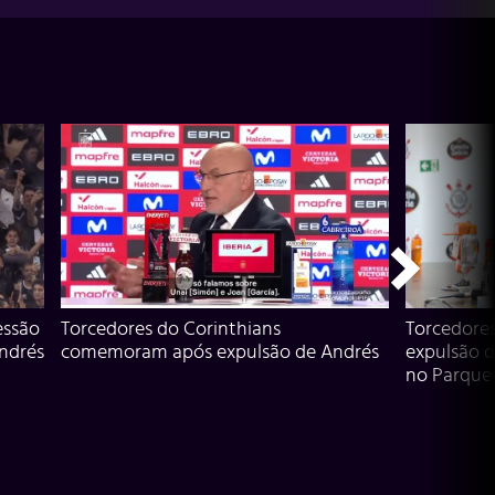
essão
Torcedores do Corinthians
Torcedore
Andrés
comemoram após expulsão de Andrés
expulsão d
no Parque