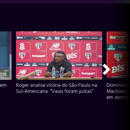
 em
Roger analisa vitória do São Paulo na
Domínio s
Sul-Americana: “Vaias foram justas”
Machado an
em derrota