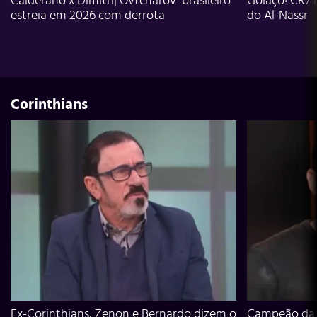
Calderano x Dimitrij Ovtcharov: brasileiro
Golaço! CR7 
estreia em 2026 com derrota
do Al-Nassr
Corinthians
Ex-Corinthians, Zenon e Bernardo dizem o
Campeão da L