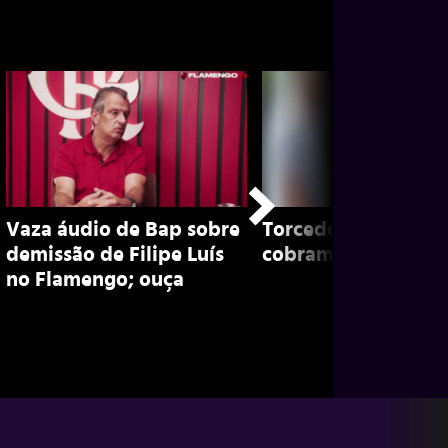
Vaza áudio de Bap sobre
Torcedores do Vasc
demissão de Filipe Luís
cobram PH; assista
no Flamengo; ouça