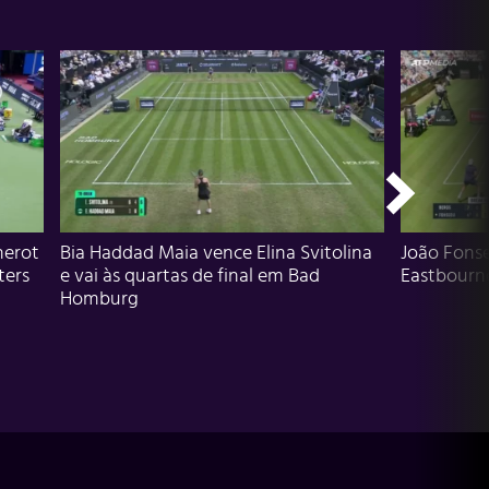
herot
Bia Haddad Maia vence Elina Svitolina
João Fons
ters
e vai às quartas de final em Bad
Eastbourn
Homburg