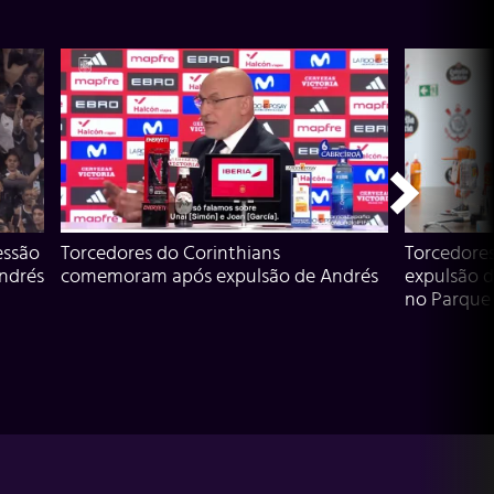
essão
Torcedores do Corinthians
Torcedore
Andrés
comemoram após expulsão de Andrés
expulsão d
no Parque