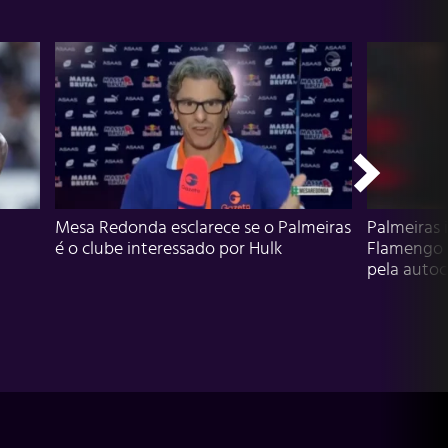
Mesa Redonda esclarece se o Palmeiras
Palmeiras 
é o clube interessado por Hulk
Flamengo 
pela autocr