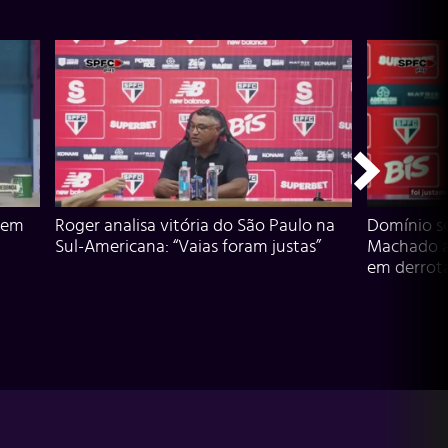
 em
Roger analisa vitória do São Paulo na
Domínio s
Sul-Americana: “Vaias foram justas”
Machado an
em derrota