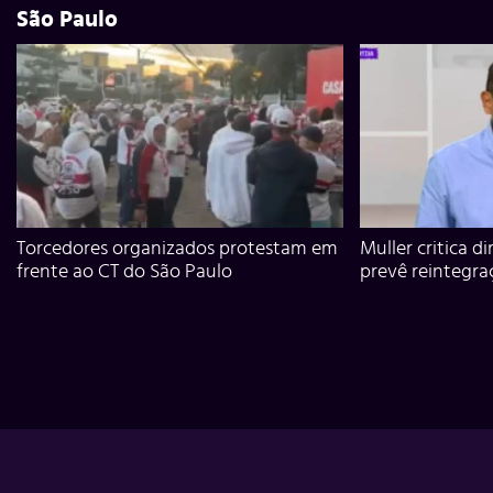
São Paulo
Torcedores organizados protestam em
Muller critica d
frente ao CT do São Paulo
prevê reintegra