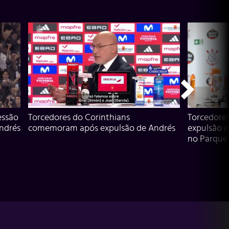
essão
Torcedores do Corinthians
Torcedore
Andrés
comemoram após expulsão de Andrés
expulsão d
no Parque