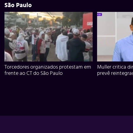
São Paulo
Torcedores organizados protestam em
Muller critica d
frente ao CT do São Paulo
prevê reintegra