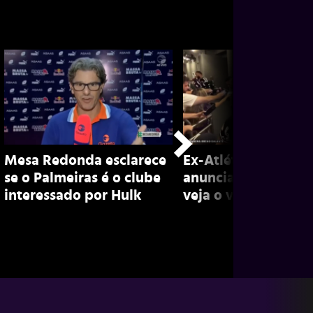
Mesa Redonda esclarece
Ex-Atlético, Marian
se o Palmeiras é o clube
anuncia aposentado
interessado por Hulk
veja o vídeo