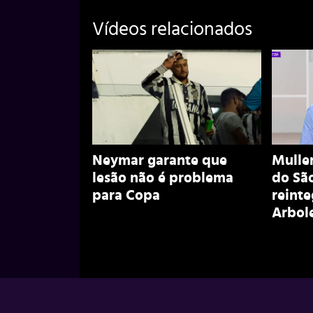
Vídeos relacionados
Neymar garante que
Muller
lesão não é problema
do São
para Copa
reint
Arbol