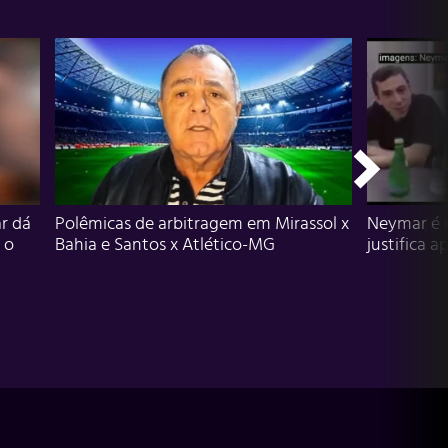
r dá
Polêmicas de arbitragem em Mirassol x
Neymar é 
 o
Bahia e Santos x Atlético-MG
justifica a