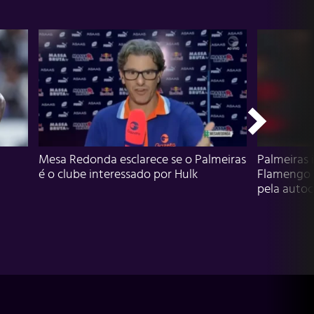
Mesa Redonda esclarece se o Palmeiras
Palmeiras 
é o clube interessado por Hulk
Flamengo 
pela autocr