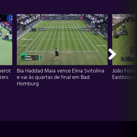
herot
Bia Haddad Maia vence Elina Svitolina
João Fons
ters
e vai às quartas de final em Bad
Eastbourn
Homburg