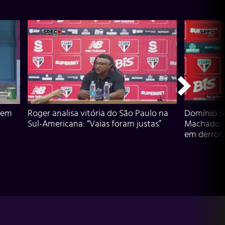
 em
Roger analisa vitória do São Paulo na
Domínio s
Sul-Americana: “Vaias foram justas”
Machado an
em derrota